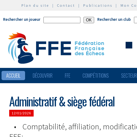
Plan du site
|
Contact
|
Publications
|
Mon C
Rechercher un joueur
Rechercher un club
ACCUEIL
DÉCOUVRIR
FFE
COMPÉTITIONS
SECTEU
Administratif & siège fédéral
12/01/2026
• Comptabilité, affiliation, modifica
FFE: