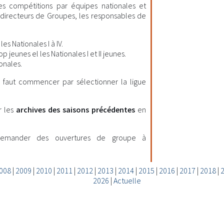
les compétitions par équipes nationales et
es directeurs de Groupes, les responsables de
es Nationales I à IV.
 jeunes el les Nationales I et II jeunes.
onales.
il faut commencer par sélectionner la ligue
r les
archives des saisons précédentes
en
demander des ouvertures de groupe à
008
|
2009
|
2010
|
2011
|
2012
|
2013
|
2014
|
2015
|
2016
|
2017
|
2018
|
2026
|
Actuelle