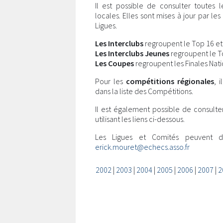
Il est possible de consulter toutes 
locales. Elles sont mises à jour par l
Ligues.
Les Interclubs
regroupent le Top 16 et l
Les Interclubs Jeunes
regroupent le Top
Les Coupes
regroupent les Finales Nati
Pour les
compétitions régionales
, 
dans la liste des Compétitions.
Il est également possible de consulte
utilisant les liens ci-dessous.
Les Ligues et Comités peuvent 
erick.mouret@echecs.asso.fr
2002
|
2003
|
2004
|
2005
|
2006
|
2007
|
2