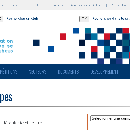
|
Publications
|
Mon Compte
|
Gérer son Club
|
Directeu
Rechercher un club
Rechercher dans le si
PÉTITIONS
SECTEURS
DOCUMENTS
DÉVELOPPEMENT
ipes
te déroulante ci-contre.