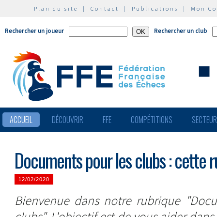
Plan du site
|
Contact
|
Publications
|
Mon C
Rechercher un joueur
Rechercher un club
ACCUEIL
DÉCOUVRIR
FFE
COMPÉTITIONS
SECTEU
Documents pour les clubs : cette ru
12/02/2020
Bienvenue dans notre rubrique "Docum
clubs". L'objectif est de vous aider da