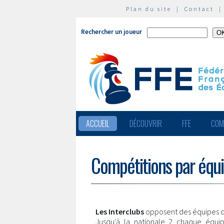
Plan du site
|
Contact
Rechercher un joueur
ACCUEIL
DÉCOUVRIR
FFE
COM
Compétitions par équ
Les Interclubs
opposent des équipes d
Jusqu'à la nationale 2 chaque équi