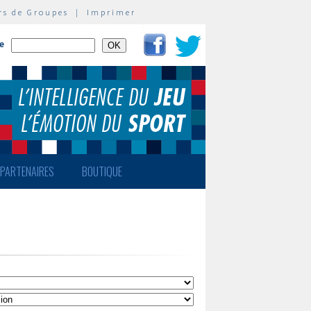
rs de Groupes
|
Imprimer
te
PARTENAIRES
BOUTIQUE