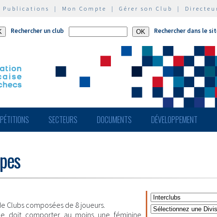
|
Publications
|
Mon Compte
|
Gérer son Club
|
Directeu
Rechercher un club
Rechercher dans le si
PÉTITIONS
SECTEURS
DOCUMENTS
DÉVELOPPEMENT
ipes
e Clubs composées de 8 joueurs.
pe doit comporter au moins une féminine