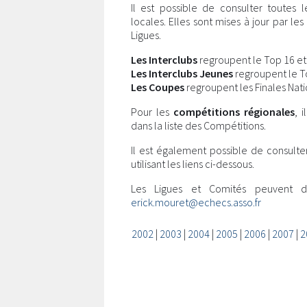
Il est possible de consulter toutes 
locales. Elles sont mises à jour par l
Ligues.
Les Interclubs
regroupent le Top 16 et l
Les Interclubs Jeunes
regroupent le Top
Les Coupes
regroupent les Finales Nati
Pour les
compétitions régionales
, 
dans la liste des Compétitions.
Il est également possible de consulte
utilisant les liens ci-dessous.
Les Ligues et Comités peuvent 
erick.mouret@echecs.asso.fr
2002
|
2003
|
2004
|
2005
|
2006
|
2007
|
2