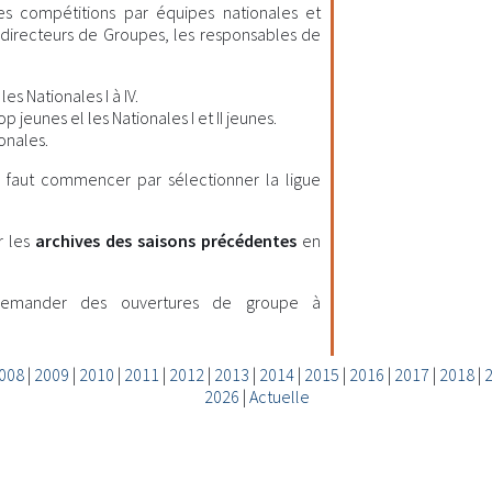
les compétitions par équipes nationales et
es directeurs de Groupes, les responsables de
es Nationales I à IV.
 jeunes el les Nationales I et II jeunes.
onales.
il faut commencer par sélectionner la ligue
r les
archives des saisons précédentes
en
demander des ouvertures de groupe à
008
|
2009
|
2010
|
2011
|
2012
|
2013
|
2014
|
2015
|
2016
|
2017
|
2018
|
2026
|
Actuelle