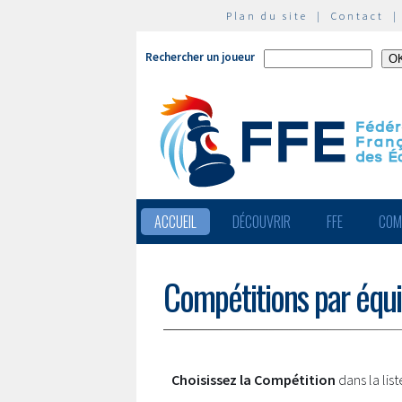
Plan du site
|
Contact
Rechercher un joueur
ACCUEIL
DÉCOUVRIR
FFE
COM
Compétitions par équ
Choisissez la Compétition
dans la lis