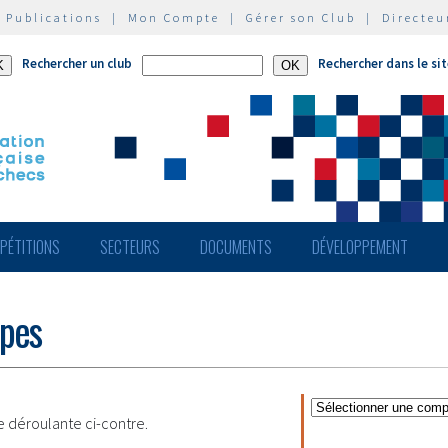
|
Publications
|
Mon Compte
|
Gérer son Club
|
Directeu
Rechercher un club
Rechercher dans le si
PÉTITIONS
SECTEURS
DOCUMENTS
DÉVELOPPEMENT
ipes
te déroulante ci-contre.