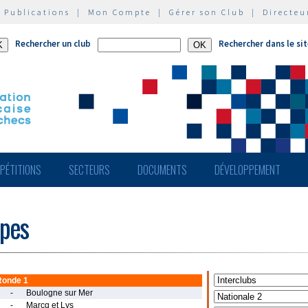
|
Publications
|
Mon Compte
|
Gérer son Club
|
Directeu
Rechercher un club
Rechercher dans le si
PÉTITIONS
SECTEURS
DOCUMENTS
DÉVELOPPEMENT
ipes
Ronde 1
-
Boulogne sur Mer
-
Marcq et Lys