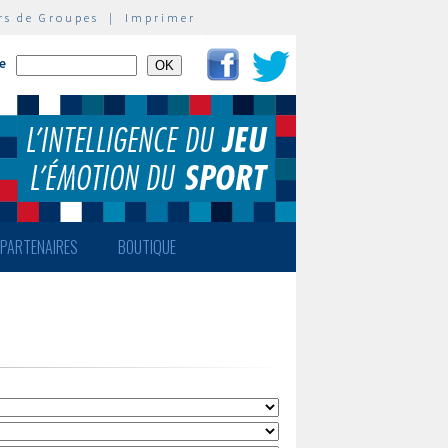
rs de Groupes
|
Imprimer
te
PARTENAIRES
BOUTIQUE