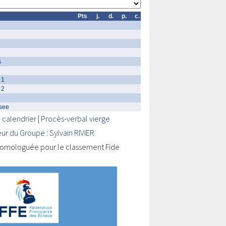
Pts
j.
d.
p.
c.
s
 1
 2
ssee
 calendrier
|
Procès-verbal vierge
eur du Groupe : Sylvain RIVIER
omologuée pour le classement Fide