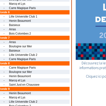
-
Marcq et Lys
-
Carre Magique Paris
Ronde 6
-
Lille Universite Club 1
-
Henin Beaumont
-
Baisieux
-
Arras
-
Bois Colombes 2
Ronde 7
-
Arras
-
Boulogne sur Mer
-
Baisieux
-
Lille Universite Club 2
-
Carre Magique Paris
Découvrez la le
Ronde 8
informations prati
-
Carre Magique Paris
-
Boulogne sur Mer
Cliquez ici p
-
Henin Beaumont
-
Marcq et Lys
-
Saint Just en Chaussee
Ronde 9
-
Henin Beaumont
-
Marcq et Lys
-
Lille Universite Club 2