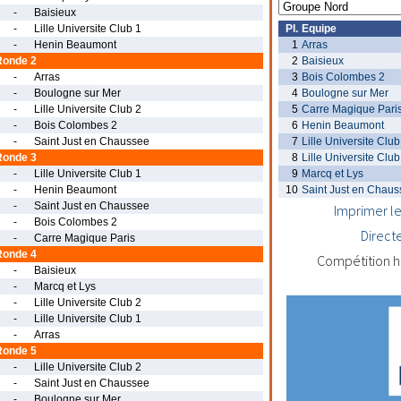
-
Baisieux
-
Lille Universite Club 1
Pl.
Equipe
-
Henin Beaumont
1
Arras
Ronde 2
2
Baisieux
-
Arras
3
Bois Colombes 2
-
Boulogne sur Mer
4
Boulogne sur Mer
-
Lille Universite Club 2
5
Carre Magique Pari
-
Bois Colombes 2
6
Henin Beaumont
-
Saint Just en Chaussee
7
Lille Universite Club
Ronde 3
8
Lille Universite Club
-
Lille Universite Club 1
9
Marcq et Lys
-
Henin Beaumont
10
Saint Just en Chau
-
Saint Just en Chaussee
Imprimer le
-
Bois Colombes 2
Direct
-
Carre Magique Paris
Ronde 4
Compétition h
-
Baisieux
-
Marcq et Lys
-
Lille Universite Club 2
-
Lille Universite Club 1
-
Arras
Ronde 5
-
Lille Universite Club 2
-
Saint Just en Chaussee
-
Boulogne sur Mer