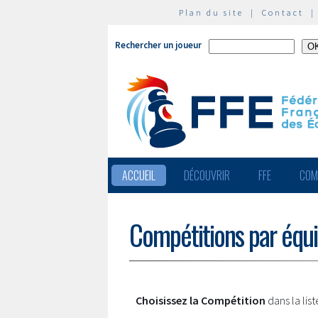
Plan du site
|
Contact
Rechercher un joueur
ACCUEIL
DÉCOUVRIR
FFE
COM
Compétitions par équ
Choisissez la Compétition
dans la lis