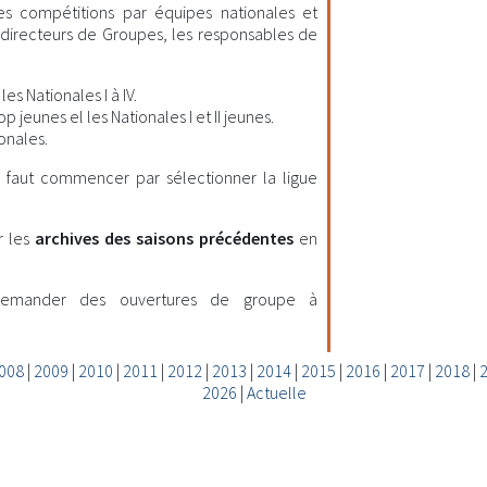
les compétitions par équipes nationales et
es directeurs de Groupes, les responsables de
es Nationales I à IV.
 jeunes el les Nationales I et II jeunes.
onales.
il faut commencer par sélectionner la ligue
r les
archives des saisons précédentes
en
demander des ouvertures de groupe à
008
|
2009
|
2010
|
2011
|
2012
|
2013
|
2014
|
2015
|
2016
|
2017
|
2018
|
2026
|
Actuelle