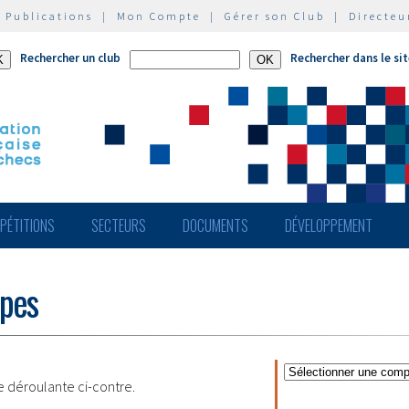
|
Publications
|
Mon Compte
|
Gérer son Club
|
Directeu
Rechercher un club
Rechercher dans le si
PÉTITIONS
SECTEURS
DOCUMENTS
DÉVELOPPEMENT
ipes
te déroulante ci-contre.