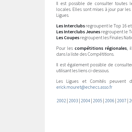
Il est possible de consulter toutes 
locales. Elles sont mises à jour par l
Ligues.
Les Interclubs
regroupent le Top 16 et l
Les Interclubs Jeunes
regroupent le Top
Les Coupes
regroupent les Finales Nati
Pour les
compétitions régionales
, 
dans la liste des Compétitions.
Il est également possible de consulte
utilisant les liens ci-dessous.
Les Ligues et Comités peuvent 
erick.mouret@echecs.asso.fr
2002
|
2003
|
2004
|
2005
|
2006
|
2007
|
2