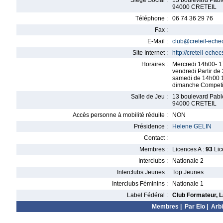
Siège Social :
13 boulevard Pabl
94000 CRETEIL
Téléphone :
06 74 36 29 76
Fax :
E-Mail :
club@creteil-eche
Site Internet :
http://creteil-eche
Horaires :
Mercredi 14h00- 
vendredi Partir de
samedi de 14h00 
dimanche Competit
Salle de Jeu :
13 boulevard Pabl
94000 CRETEIL
Accès personne à mobilité réduite :
NON
Présidence :
Helene GELIN
Contact :
Membres :
Licences A :
93
Lic
Interclubs :
Nationale 2
Interclubs Jeunes :
Top Jeunes
Interclubs Féminins :
Nationale 1
Label Fédéral :
Club Formateur, L
Membres
|
Par Elo
|
Arbi