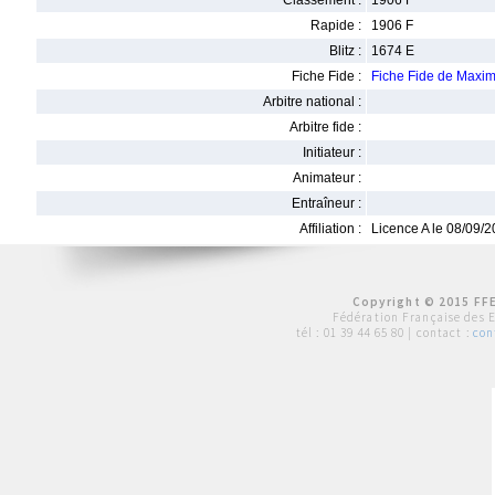
Classement :
1906 F
Rapide :
1906 F
Blitz :
1674 E
Fiche Fide :
Fiche Fide de Max
Arbitre national :
Arbitre fide :
Initiateur :
Animateur :
Entraîneur :
Affiliation :
Licence A le 08/09/
Copyright © 2015 FFE
Fédération Française des 
tél :
01 39 44 65 80
| contact :
con