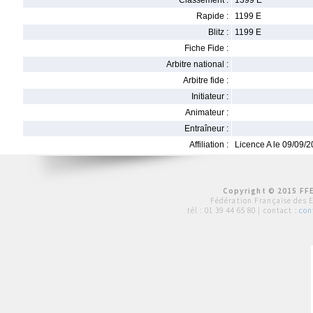
Classement :
1399 E
Rapide :
1199 E
Blitz :
1199 E
Fiche Fide :
Arbitre national :
Arbitre fide :
Initiateur :
Animateur :
Entraîneur :
Affiliation :
Licence A le 09/09/
Copyright © 2015 FFE
Fédération Française des 
tél :
01 39 44 65 80
| contact :
con