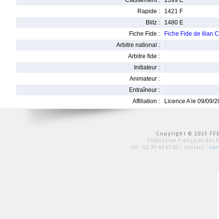
Classement :
1399 E
Rapide :
1421 F
Blitz :
1480 E
Fiche Fide :
Fiche Fide de Ilian
Arbitre national :
Arbitre fide :
Initiateur :
Animateur :
Entraîneur :
Affiliation :
Licence A le 09/09/
Copyright © 2015 FFE
Fédération Française des 
tél :
01 39 44 65 80
| contact :
con