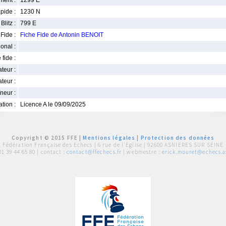
ment :
1299 E
pide :
1230 N
Blitz :
799 E
Fide :
Fiche Fide de Antonin BENOIT
ional :
 fide :
iateur :
teur :
neur :
iation :
Licence A le 09/09/2025
Copyright © 2015 FFE |
Mentions légales
|
Protection des données
Fédération Française des Echecs |
6 rue de l'Eglise | 92600 ASNIERES SUR SEINE
01 39 44 65 80
| contact :
contact@ffechecs.fr
| webmestre :
erick.mouret@echecs.as