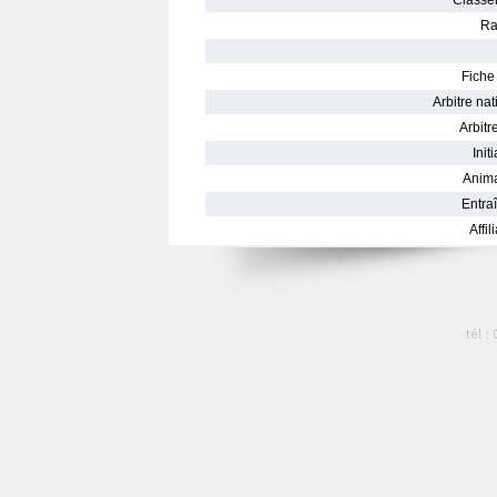
Classe
Ra
Fiche 
Arbitre nat
Arbitre
Init
Anima
Entraî
Affil
tél :