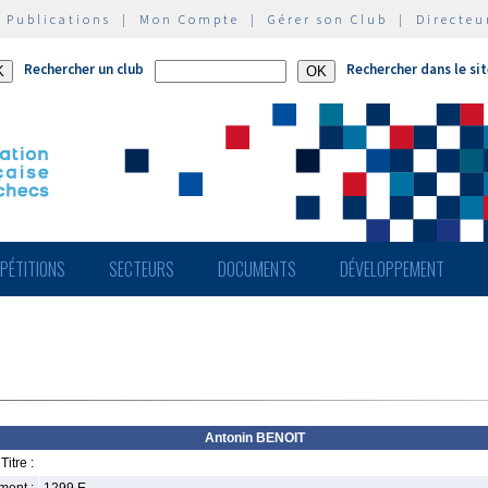
|
Publications
|
Mon Compte
|
Gérer son Club
|
Directeu
Rechercher un club
Rechercher dans le si
PÉTITIONS
SECTEURS
DOCUMENTS
DÉVELOPPEMENT
Antonin BENOIT
Titre :