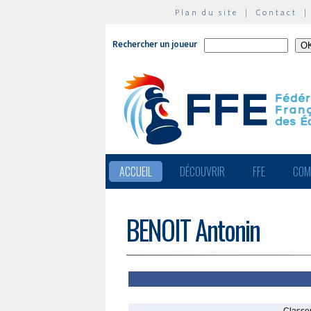
Plan du site
|
Contact
Rechercher un joueur
ACCUEIL
DÉCOUVRIR
FFE
COM
BENOIT Antonin