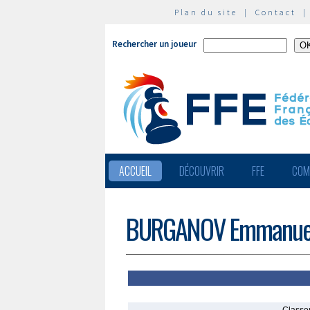
Plan du site
|
Contact
Rechercher un joueur
ACCUEIL
DÉCOUVRIR
FFE
COM
BURGANOV Emmanue