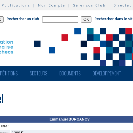
|
Publications
|
Mon Compte
|
Gérer son Club
|
Directeu
Rechercher un club
Rechercher dans le si
PÉTITIONS
SECTEURS
DOCUMENTS
DÉVELOPPEMENT
l
Emmanuel BURGANOV
Titre :