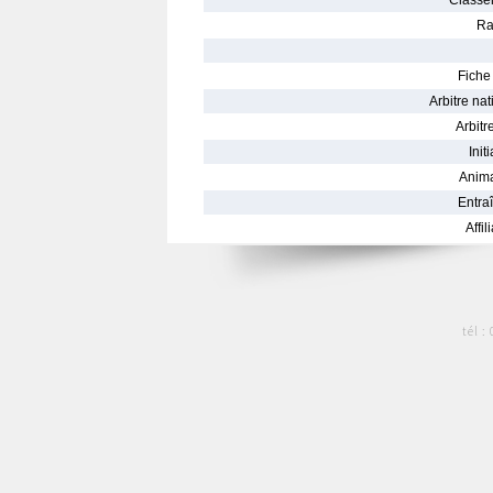
Classe
Ra
Fiche 
Arbitre nat
Arbitre
Init
Anima
Entraî
Affil
tél :