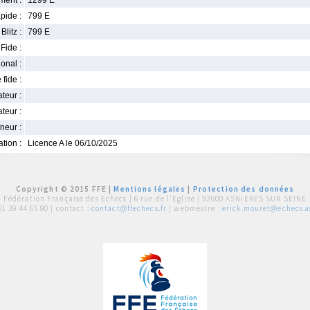
ment :
1299 E
pide :
799 E
Blitz :
799 E
Fide :
ional :
 fide :
iateur :
teur :
neur :
iation :
Licence A le 06/10/2025
Copyright © 2015 FFE |
Mentions légales
|
Protection des données
Fédération Française des Echecs |
6 rue de l'Eglise | 92600 ASNIERES SUR SEINE
01 39 44 65 80
| contact :
contact@ffechecs.fr
| webmestre :
erick.mouret@echecs.as