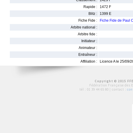
Classement :
1429 F
Rapide :
1472 F
Blitz :
1399 E
Fiche Fide :
Fiche Fide de Pau
Arbitre national :
Arbitre fide :
Initiateur :
Animateur :
Entraîneur :
Affiliation :
Licence A le 25/09/
Copyright © 2015 FFE
Fédération Française des 
tél :
01 39 44 65 80
| contact :
con