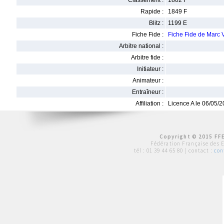
Classement :
1802 F
Rapide :
1849 F
Blitz :
1199 E
Fiche Fide :
Fiche Fide de Marc
Arbitre national :
Arbitre fide :
Initiateur :
Animateur :
Entraîneur :
Affiliation :
Licence A le 06/05/
Copyright © 2015 FFE
Fédération Française des 
tél :
01 39 44 65 80
| contact :
con