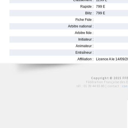
Classement :
1299 E
Rapide :
799 E
Blitz :
799 E
Fiche Fide :
Arbitre national :
Arbitre fide :
Initiateur :
Animateur :
Entraîneur :
Affiliation :
Licence A le 14/09/
Copyright © 2015 FFE
Fédération Française des 
tél :
01 39 44 65 80
| contact :
con