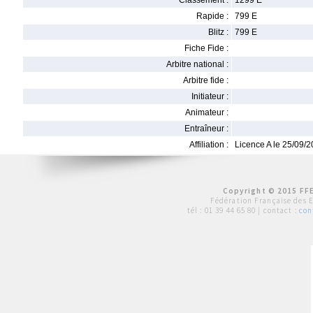
Classement :
1299 E
Rapide :
799 E
Blitz :
799 E
Fiche Fide :
Arbitre national :
Arbitre fide :
Initiateur :
Animateur :
Entraîneur :
Affiliation :
Licence A le 25/09/
Copyright © 2015 FFE
Fédération Française des 
tél :
01 39 44 65 80
| contact :
con