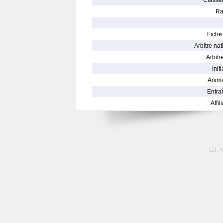
Classe
Ra
Fiche 
Arbitre nat
Arbitre
Init
Anima
Entraî
Affil
tél :