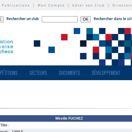
|
Publications
|
Mon Compte
|
Gérer son Club
|
Directeu
Rechercher un club
Rechercher dans le si
PÉTITIONS
SECTEURS
DOCUMENTS
DÉVELOPPEMENT
Mireille FUCHEZ
Titre :