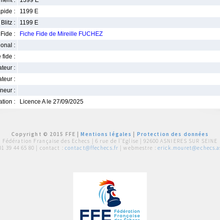
ment :
1399 E
pide :
1199 E
Blitz :
1199 E
Fide :
Fiche Fide de Mireille FUCHEZ
ional :
 fide :
iateur :
teur :
neur :
iation :
Licence A le 27/09/2025
Copyright © 2015 FFE |
Mentions légales
|
Protection des données
Fédération Française des Echecs |
6 rue de l'Eglise | 92600 ASNIERES SUR SEINE
01 39 44 65 80
| contact :
contact@ffechecs.fr
| webmestre :
erick.mouret@echecs.as