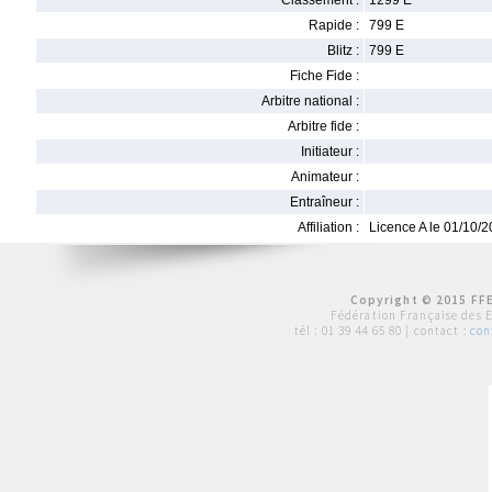
Classement :
1299 E
Rapide :
799 E
Blitz :
799 E
Fiche Fide :
Arbitre national :
Arbitre fide :
Initiateur :
Animateur :
Entraîneur :
Affiliation :
Licence A le 01/10/
Copyright © 2015 FFE
Fédération Française des 
tél :
01 39 44 65 80
| contact :
con