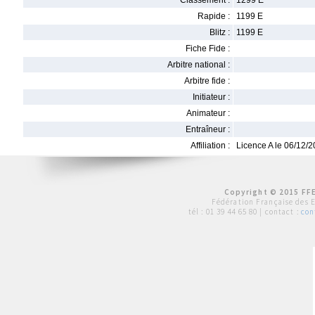
Classement :
1299 E
Rapide :
1199 E
Blitz :
1199 E
Fiche Fide :
Arbitre national :
Arbitre fide :
Initiateur :
Animateur :
Entraîneur :
Affiliation :
Licence A le 06/12/
Copyright © 2015 FFE
Fédération Française des 
tél :
01 39 44 65 80
| contact :
con