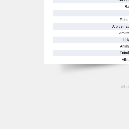
Classe
Ra
Fiche 
Arbitre nat
Arbitre
Init
Anima
Entraî
Affil
tél :