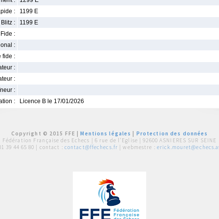
ment :
1299 E
pide :
1199 E
Blitz :
1199 E
Fide :
ional :
 fide :
iateur :
teur :
neur :
iation :
Licence B le 17/01/2026
Copyright © 2015 FFE |
Mentions légales
|
Protection des données
Fédération Française des Echecs |
6 rue de l'Eglise | 92600 ASNIERES SUR SEINE
01 39 44 65 80
| contact :
contact@ffechecs.fr
| webmestre :
erick.mouret@echecs.as