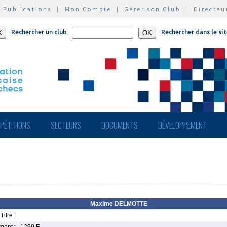
|
Publications
|
Mon Compte
|
Gérer son Club
|
Directeu
Rechercher un club
Rechercher dans le si
PÉTITIONS
SECTEURS
DOCUMENTS
DÉVELOPPEMENT
Maxime DELMOTTE
Titre :