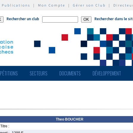
|
Publications
|
Mon Compte
|
Gérer son Club
|
Directeu
Rechercher un club
Rechercher dans le si
PÉTITIONS
SECTEURS
DOCUMENTS
DÉVELOPPEMENT
Theo BOUCHER
Titre :