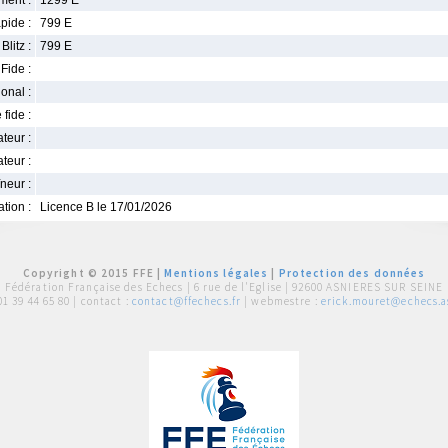
ment :
1299 E
pide :
799 E
Blitz :
799 E
Fide :
ional :
 fide :
iateur :
teur :
neur :
iation :
Licence B le 17/01/2026
Copyright © 2015 FFE |
Mentions légales
|
Protection des données
Fédération Française des Echecs |
6 rue de l'Eglise | 92600 ASNIERES SUR SEINE
01 39 44 65 80
| contact :
contact@ffechecs.fr
| webmestre :
erick.mouret@echecs.as