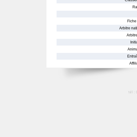
Classe
Ra
Fiche 
Arbitre nat
Arbitre
Init
Anima
Entraî
Affil
tél :