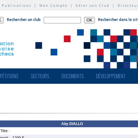
|
Publications
|
Mon Compte
|
Gérer son Club
|
Directeu
Rechercher un club
Rechercher dans le si
PÉTITIONS
SECTEURS
DOCUMENTS
DÉVELOPPEMENT
Aby DIALLO
Titre :