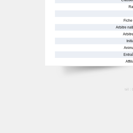
Classe
Ra
Fiche 
Arbitre nat
Arbitre
Init
Anima
Entraî
Affil
tél :