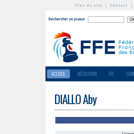
Plan du site
|
Contact
Rechercher un joueur
ACCUEIL
DÉCOUVRIR
FFE
COM
DIALLO Aby