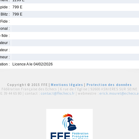
ment :
1299 E
pide :
799 E
Blitz :
799 E
Fide :
ional :
 fide :
iateur :
teur :
neur :
iation :
Licence A le 04/02/2026
Copyright © 2015 FFE |
Mentions légales
|
Protection des données
Fédération Française des Echecs |
6 rue de l'Eglise | 92600 ASNIERES SUR SEINE
01 39 44 65 80
| contact :
contact@ffechecs.fr
| webmestre :
erick.mouret@echecs.as