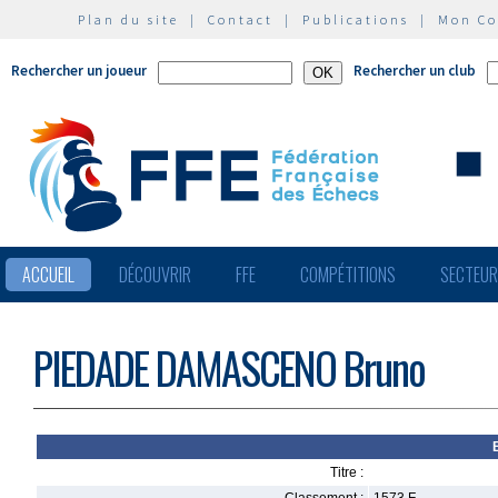
Plan du site
|
Contact
|
Publications
|
Mon C
Rechercher un joueur
Rechercher un club
ACCUEIL
DÉCOUVRIR
FFE
COMPÉTITIONS
SECTEU
PIEDADE DAMASCENO Bruno
Titre :