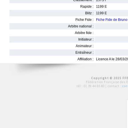
Classement :
1573 F
Rapide :
1199 E
Blitz :
1199 E
Fiche Fide :
Fiche Fide de Br
Arbitre national :
Arbitre fide :
Initiateur :
Animateur :
Entraîneur :
Affiliation :
Licence A le 28/03/
Copyright © 2015 FFE
Fédération Française des 
tél :
01 39 44 65 80
| contact :
con