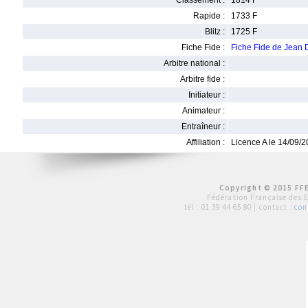
Classement :
1814 F
Rapide :
1733 F
Blitz :
1725 F
Fiche Fide :
Fiche Fide de Jea
Arbitre national :
Arbitre fide :
Initiateur :
Animateur :
Entraîneur :
Affiliation :
Licence A le 14/09/
Copyright © 2015 FFE
Fédération Française des 
tél :
01 39 44 65 80
| contact :
con