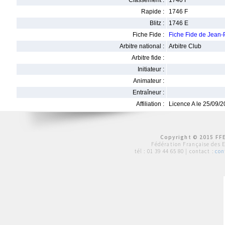
Classement :
1740 F
Rapide :
1746 F
Blitz :
1746 E
Fiche Fide :
Fiche Fide de Jean
Arbitre national :
Arbitre Club
Arbitre fide :
Initiateur :
Animateur :
Entraîneur :
Affiliation :
Licence A le 25/09/
Copyright © 2015 FFE
Fédération Française des 
tél :
01 39 44 65 80
| contact :
con