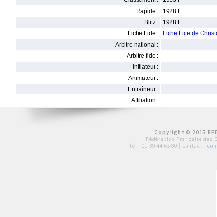
Classement :
1983 F
Rapide :
1928 F
Blitz :
1928 E
Fiche Fide :
Fiche Fide de Chri
Arbitre national :
Arbitre fide :
Initiateur :
Animateur :
Entraîneur :
Affiliation :
Copyright © 2015 FFE
Fédération Française des 
tél :
01 39 44 65 80
| contact :
con