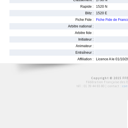
Classement :
1790 N
Rapide :
1520 N
Blitz :
1520 E
Fiche Fide :
Fiche Fide de Fran
Arbitre national :
Arbitre fide :
Initiateur :
Animateur :
Entraîneur :
Affiliation :
Licence A le 01/10/
Copyright © 2015 FFE
Fédération Française des 
tél :
01 39 44 65 80
| contact :
con