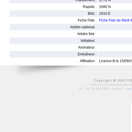
Classement :
1770 N
Rapide :
1680 N
Blitz :
1610 E
Fiche Fide :
Fiche Fide de Mar
Arbitre national :
Arbitre fide :
Initiateur :
Animateur :
Entraîneur :
Affiliation :
Licence B le 15/09/
Copyright © 2015 FFE
Fédération Française des 
tél :
01 39 44 65 80
| contact :
con