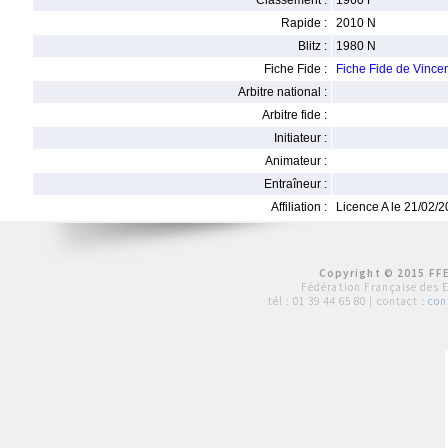
Classement :
1960 F
Rapide :
2010 N
Blitz :
1980 N
Fiche Fide :
Fiche Fide de Vinc
Arbitre national :
Arbitre fide :
Initiateur :
Animateur :
Entraîneur :
Affiliation :
Licence A le 21/02/
Copyright © 2015 FFE
Fédération Française des 
tél :
01 39 44 65 80
| contact :
con