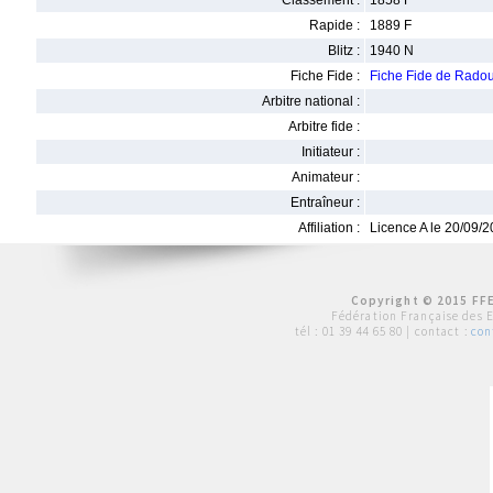
Classement :
1858 F
Rapide :
1889 F
Blitz :
1940 N
Fiche Fide :
Fiche Fide de Rad
Arbitre national :
Arbitre fide :
Initiateur :
Animateur :
Entraîneur :
Affiliation :
Licence A le 20/09/
Copyright © 2015 FFE
Fédération Française des 
tél :
01 39 44 65 80
| contact :
con