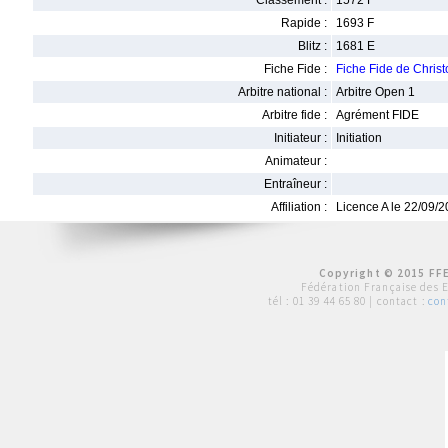
Classement :
1572 F
Rapide :
1693 F
Blitz :
1681 E
Fiche Fide :
Fiche Fide de Chri
Arbitre national :
Arbitre Open 1
Arbitre fide :
Agrément FIDE
Initiateur :
Initiation
Animateur :
Entraîneur :
Affiliation :
Licence A le 22/09/
Copyright © 2015 FFE
Fédération Française des 
tél :
01 39 44 65 80
| contact :
con