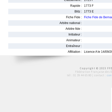
Classement :
1725 F
Rapide :
1773 F
Blitz :
1773 E
Fiche Fide :
Fiche Fide de Bern
Arbitre national :
Arbitre fide :
Initiateur :
Animateur :
Entraîneur :
Affiliation :
Licence A le 14/09/
Copyright © 2015 FFE
Fédération Française des 
tél :
01 39 44 65 80
| contact :
con