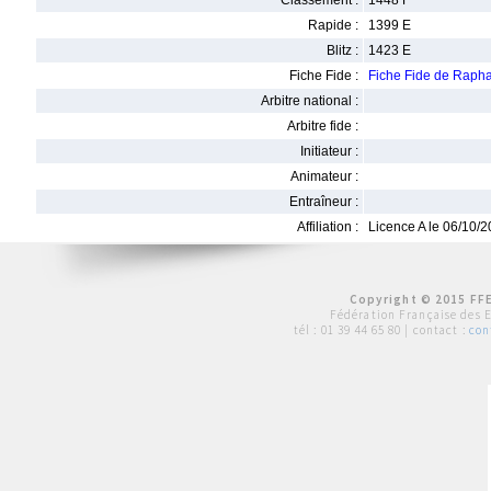
Classement :
1448 F
Rapide :
1399 E
Blitz :
1423 E
Fiche Fide :
Fiche Fide de Raph
Arbitre national :
Arbitre fide :
Initiateur :
Animateur :
Entraîneur :
Affiliation :
Licence A le 06/10/
Copyright © 2015 FFE
Fédération Française des 
tél :
01 39 44 65 80
| contact :
con