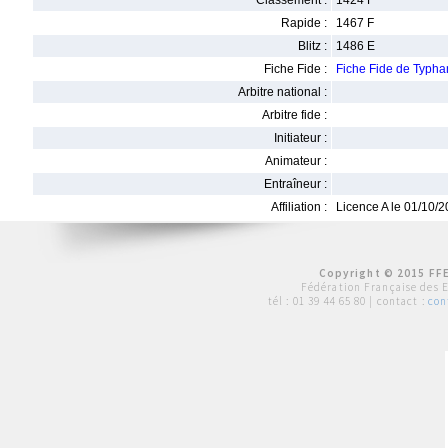
Classement :
1424 F
Rapide :
1467 F
Blitz :
1486 E
Fiche Fide :
Fiche Fide de Typ
Arbitre national :
Arbitre fide :
Initiateur :
Animateur :
Entraîneur :
Affiliation :
Licence A le 01/10/
Copyright © 2015 FFE
Fédération Française des 
tél :
01 39 44 65 80
| contact :
con