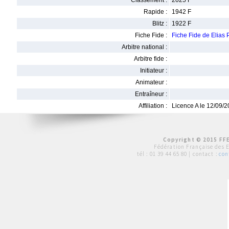
Classement :
2025 F
Rapide :
1942 F
Blitz :
1922 F
Fiche Fide :
Fiche Fide de Elia
Arbitre national :
Arbitre fide :
Initiateur :
Animateur :
Entraîneur :
Affiliation :
Licence A le 12/09/
Copyright © 2015 FFE
Fédération Française des 
tél :
01 39 44 65 80
| contact :
con