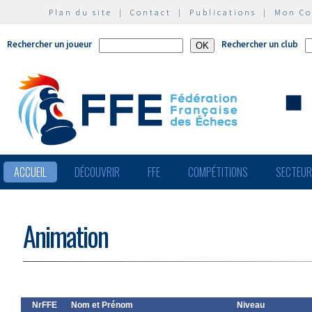
Plan du site
|
Contact
|
Publications
|
Mon C
Rechercher un joueur
Rechercher un club
ACCUEIL
DÉCOUVRIR
FFE
COMPÉTITIONS
SECTEU
Animation
NrFFE
Nom et Prénom
Niveau