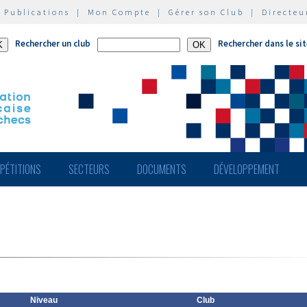
|
Publications
|
Mon Compte
|
Gérer son Club
|
Directeu
Rechercher un club
Rechercher dans le si
PÉTITIONS
SECTEURS
DOCUMENTS
DÉVELOPPEMENT
Niveau
Club