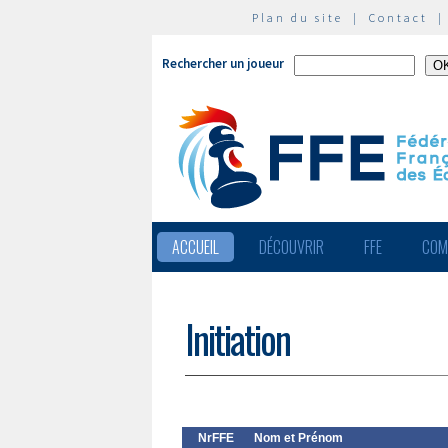
Plan du site
|
Contact
Rechercher un joueur
ACCUEIL
DÉCOUVRIR
FFE
COM
Initiation
NrFFE
Nom et Prénom