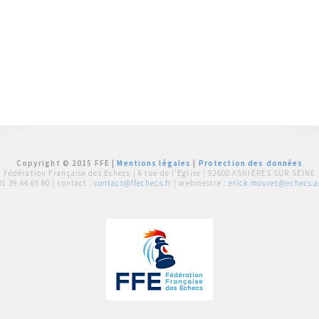
Copyright © 2015 FFE |
Mentions légales
|
Protection des données
Fédération Française des Echecs |
6 rue de l'Eglise | 92600 ASNIERES SUR SEINE
01 39 44 65 80
| contact :
contact@ffechecs.fr
| webmestre :
erick.mouret@echecs.as