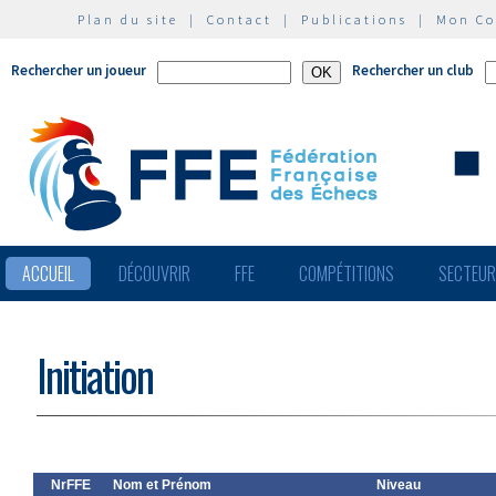
Plan du site
|
Contact
|
Publications
|
Mon C
Rechercher un joueur
Rechercher un club
ACCUEIL
DÉCOUVRIR
FFE
COMPÉTITIONS
SECTEU
Initiation
NrFFE
Nom et Prénom
Niveau