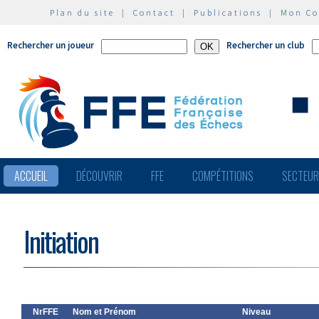
Plan du site
|
Contact
|
Publications
|
Mon C
Rechercher un joueur
Rechercher un club
ACCUEIL
DÉCOUVRIR
FFE
COMPÉTITIONS
SECTEU
Initiation
NrFFE
Nom et Prénom
Niveau