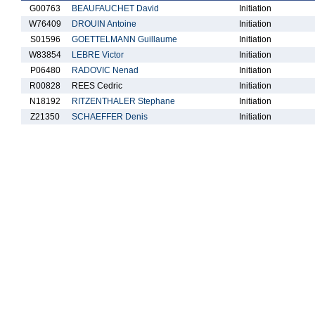
G00763
BEAUFAUCHET David
Initiation
W76409
DROUIN Antoine
Initiation
S01596
GOETTELMANN Guillaume
Initiation
W83854
LEBRE Victor
Initiation
P06480
RADOVIC Nenad
Initiation
R00828
REES Cedric
Initiation
N18192
RITZENTHALER Stephane
Initiation
Z21350
SCHAEFFER Denis
Initiation