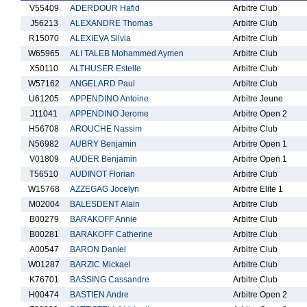
V55409
ADERDOUR Hafid
Arbitre Club
J56213
ALEXANDRE Thomas
Arbitre Club
R15070
ALEXIEVA Silvia
Arbitre Club
W65965
ALI TALEB Mohammed Aymen
Arbitre Club
X50110
ALTHUSER Estelle
Arbitre Club
W57162
ANGELARD Paul
Arbitre Club
U61205
APPENDINO Antoine
Arbitre Jeune
J11041
APPENDINO Jerome
Arbitre Open 2
H56708
AROUCHE Nassim
Arbitre Club
N56982
AUBRY Benjamin
Arbitre Open 1
V01809
AUDER Benjamin
Arbitre Open 1
T56510
AUDINOT Florian
Arbitre Club
W15768
AZZEGAG Jocelyn
Arbitre Elite 1
M02004
BALESDENT Alain
Arbitre Club
B00279
BARAKOFF Annie
Arbitre Club
B00281
BARAKOFF Catherine
Arbitre Club
A00547
BARON Daniel
Arbitre Club
W01287
BARZIC Mickael
Arbitre Club
K76701
BASSING Cassandre
Arbitre Club
H00474
BASTIEN Andre
Arbitre Open 2