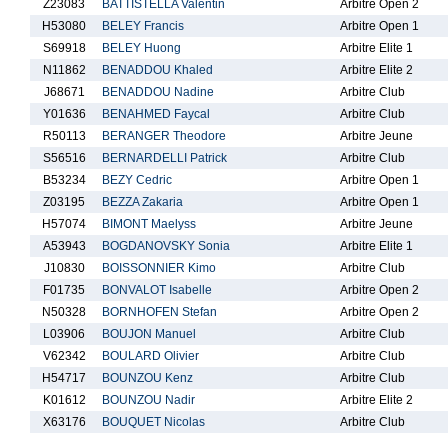
Z23083
BATTISTELLA Valentin
Arbitre Open 2
H53080
BELEY Francis
Arbitre Open 1
S69918
BELEY Huong
Arbitre Elite 1
N11862
BENADDOU Khaled
Arbitre Elite 2
J68671
BENADDOU Nadine
Arbitre Club
Y01636
BENAHMED Faycal
Arbitre Club
R50113
BERANGER Theodore
Arbitre Jeune
S56516
BERNARDELLI Patrick
Arbitre Club
B53234
BEZY Cedric
Arbitre Open 1
Z03195
BEZZA Zakaria
Arbitre Open 1
H57074
BIMONT Maelyss
Arbitre Jeune
A53943
BOGDANOVSKY Sonia
Arbitre Elite 1
J10830
BOISSONNIER Kimo
Arbitre Club
F01735
BONVALOT Isabelle
Arbitre Open 2
N50328
BORNHOFEN Stefan
Arbitre Open 2
L03906
BOUJON Manuel
Arbitre Club
V62342
BOULARD Olivier
Arbitre Club
H54717
BOUNZOU Kenz
Arbitre Club
K01612
BOUNZOU Nadir
Arbitre Elite 2
X63176
BOUQUET Nicolas
Arbitre Club