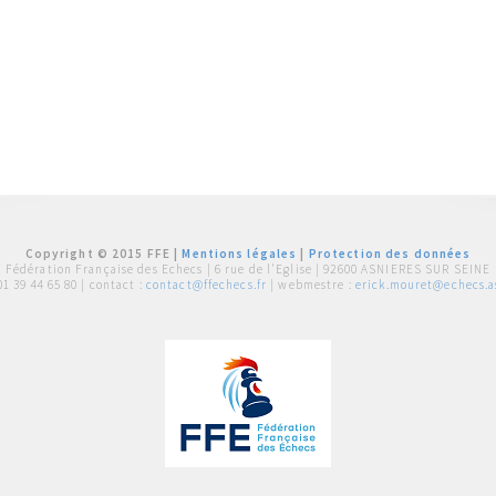
Copyright © 2015 FFE |
Mentions légales
|
Protection des données
Fédération Française des Echecs |
6 rue de l'Eglise | 92600 ASNIERES SUR SEINE
01 39 44 65 80
| contact :
contact@ffechecs.fr
| webmestre :
erick.mouret@echecs.as