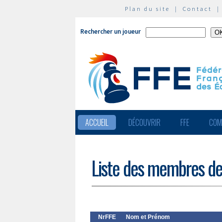
Plan du site
|
Contact
Rechercher un joueur
ACCUEIL
DÉCOUVRIR
FFE
COM
Liste des membres de
NrFFE
Nom et Prénom