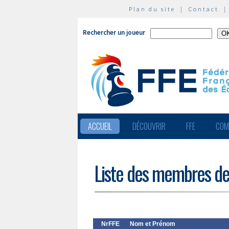
Plan du site
|
Contact
Rechercher un joueur
ACCUEIL
DÉCOUVRIR
FFE
COM
Liste des membres de
NrFFE
Nom et Prénom