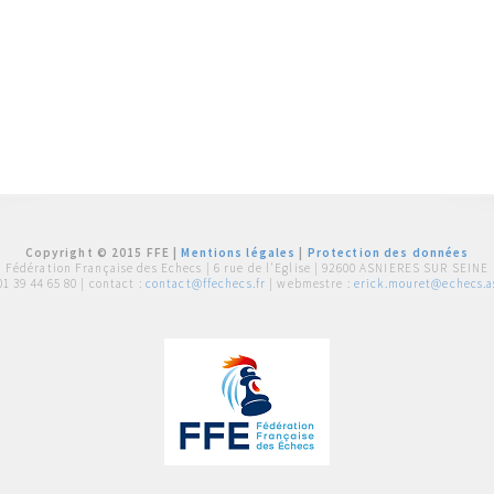
Copyright © 2015 FFE |
Mentions légales
|
Protection des données
Fédération Française des Echecs |
6 rue de l'Eglise | 92600 ASNIERES SUR SEINE
01 39 44 65 80
| contact :
contact@ffechecs.fr
| webmestre :
erick.mouret@echecs.as