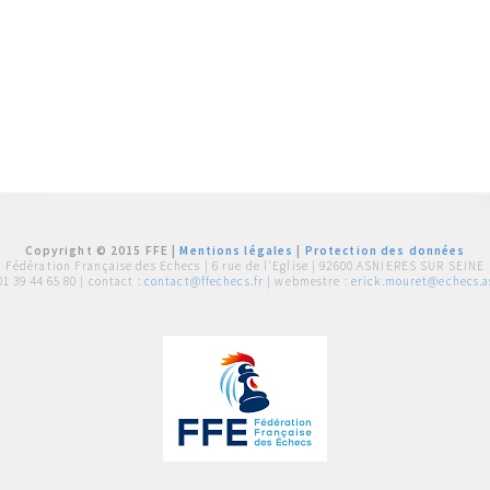
Copyright © 2015 FFE |
Mentions légales
|
Protection des données
Fédération Française des Echecs |
6 rue de l'Eglise | 92600 ASNIERES SUR SEINE
01 39 44 65 80
| contact :
contact@ffechecs.fr
| webmestre :
erick.mouret@echecs.as