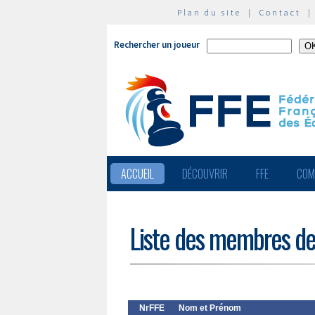
Plan du site
|
Contact
Rechercher un joueur
ACCUEIL
DÉCOUVRIR
FFE
COM
Liste des membres de
NrFFE
Nom et Prénom