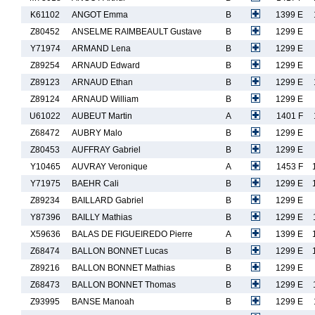
K61102
ANGOT Emma
B
1399 E
Z80452
ANSELME RAIMBEAULT Gustave
B
1299 E
Y71974
ARMAND Lena
B
1299 E
Z89254
ARNAUD Edward
B
1299 E
Z89123
ARNAUD Ethan
B
1299 E
Z89124
ARNAUD William
B
1299 E
U61022
AUBEUT Martin
A
1401 F
Z68472
AUBRY Malo
B
1299 E
Z80453
AUFFRAY Gabriel
B
1299 E
Y10465
AUVRAY Veronique
A
1453 F
Y71975
BAEHR Cali
B
1299 E
Z89234
BAILLARD Gabriel
B
1299 E
Y87396
BAILLY Mathias
B
1299 E
X59636
BALAS DE FIGUEIREDO Pierre
A
1399 E
Z68474
BALLON BONNET Lucas
B
1299 E
Z89216
BALLON BONNET Mathias
B
1299 E
Z68473
BALLON BONNET Thomas
B
1299 E
Z93995
BANSE Manoah
B
1299 E