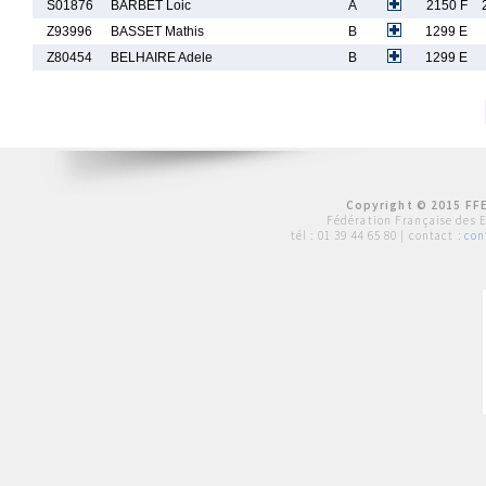
S01876
BARBET Loic
A
2150 F
Z93996
BASSET Mathis
B
1299 E
Z80454
BELHAIRE Adele
B
1299 E
Copyright © 2015 FFE
Fédération Française des 
tél :
01 39 44 65 80
| contact :
con