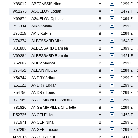
X86012
ABECASSIS Nino
A
1299 E
W52275
AGUELON Logan
A
1472 F
X69874
AGUELON Ophelie
B
1399 E
Z93994
AIKA Kamila
B
1299 E
Z89215
AKIL Kalvin
B
1299 E
V74274
ALBESSARD Alicia
A
1648 F
X81808
ALBESSARD Damien
B
1399 E
V69284
ALBESSARD Romain
A
1621 F
Y62007
ALIEV Movsar
B
1299 E
Z80451
ALLAIN Albane
B
1299 E
X54744
ANDRY Arthur
A
1299 E
Z61121
ANDRY Edgar
B
1299 E
X54750
ANDRY Louis
A
1299 E
Y71969
ANGE MIRVILLE Armand
B
1299 E
Y81820
ANGE MIRVILLE Charlotte
B
1299 E
D52725
ANGELE Henri
A
1453 F
Y71971
ANGER Nina
B
1299 E
X52292
ANGER Thibaud
A
1299 E
M73018
ANGOT Arthur
B
1417 F