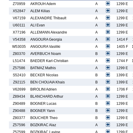
Z70959
AKROUH Adem
A
1299 E
X52847
ALEM Kilias
A
1299 E
V67159
ALEXANDRE Thibault
A
1299 E
U60111
ALI Evan
A
1299 E
X77196
ALLEMANN Alexandre
A
1299 E
V54358
ANGOURA Georgia
A
1414 F
W53035
ANGOURA Vasiliki
A
1405 F
Z80370
AVERBUCH Noam
B
1299 E
L51474
BAEDER Karl-Christian
A
1744 F
Z57586
BATMAZ Mathis
A
1299 E
S52410
BECKER Nicolas
B
1399 E
Z92115
BEN CHOUAIA Khais
B
1399 E
V62699
BIROLINI Adrien
A
1706 F
Z89434
BLANCHARD Arthur
A
1299 E
Z90489
BOGNER Lucas
B
1299 E
Z90488
BOGNER Yann
B
1299 E
Z80377
BOUCHER Theo
B
1299 E
Z57596
BOZKIRAC Alaz
A
1299 E
Z57599
BOZKIRAC Lavine
A
1299 E