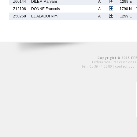
Z60144
DILEM Maryam
A
1299 E
Z12106
DONNE Francois
A
1790 N
Z50258
EL ALAOUI Rim
A
1299 E
Copyright © 2015 FFE
Fédération Française des 
tél :
01 39 44 65 80
| contact :
con