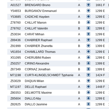
A01527
BRENGARD Bruno
A
1661 F
Y54653
BURGANOV Emmanuel
A
1299 E
Y53685
CADICHE Hayden
A
1299 E
Z78760
CAILLAT Manon
B
1299 E
Z78762
CAILLAT Valentin
B
1299 E
Z53034
CARAT Milhan
A
1299 E
Z89436
CHABRIER Raphael
A
1299 E
Z91999
CHABRIER Zhanetta
B
1399 E
V61654
CHAMILLARD Thomas
A
1299 E
X51095
CHERUBINI Ruben
A
1299 E
Z50257
CIRINO Alexandre
B
1399 E
Z67349
CORNAZ Jonathan
B
1399 E
M71198
CURTI-KLINGELSCHMIDT Typhanie
A
1424 F
Z53029
DAQUAI Milan
A
1299 E
M71197
DELLE Raphael
A
1448 F
Z80353
DELMOTTE Maxime
B
1299 E
Z85604
DIALLO Aby
A
1299 E
Z82625
DIALLO Jasmine
A
1299 E