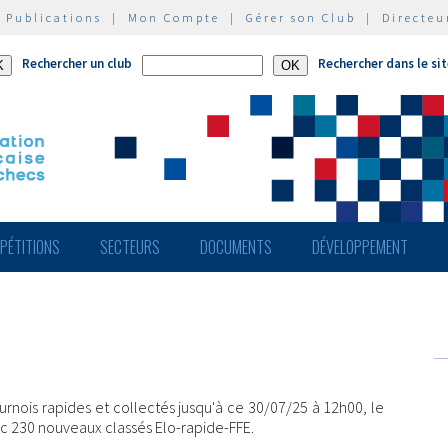
|
Publications
|
Mon Compte
|
Gérer son Club
|
Directeu
Rechercher un club
Rechercher dans le si
PÉTITIONS
SECTEURS
DOCUMENTS
DÉVELOPPEMENT
rnois rapides et collectés jusqu'à ce 30/07/25 à 12h00, le
vec 230 nouveaux classés Elo-rapide-FFE.