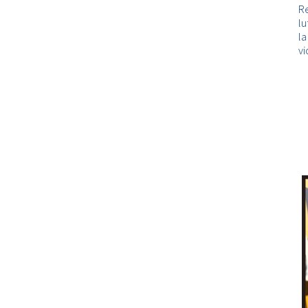
Re
lu
l
vi