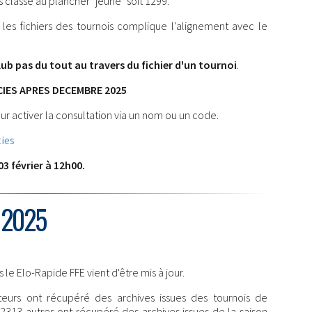
s classé au plancher "jeune" soit 1299.
es fichiers des tournois complique l'alignement avec le
lub pas du tout au travers du fichier d'un tournoi
.
CIES APRES DECEMBRE 2025
ur activer la consultation via un nom ou un code.
ies
03 février à 12h00.
 2025
e Elo-Rapide FFE vient d'être mis à jour.
eurs ont récupéré des archives issues des tournois de
313 autres ont récupéré des archives issues de la saison