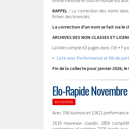
infime minorité et tout le monde est alor
RAPPEL :
La correction des noms dans l
fichier des licenciés.
La correction d'un nom se fait via le c
ARCHIVES DES NON-CLASSES ET LICEN
La liste compte 63 pages donc Ctrl + F po
•
Liste avec Performance et Nb de part
Fin de la collecte pour janvier 2026, le 
Elo-Rapide Novembre
02/12/2025
Avec 336 tournois et 12621 performances l
1619 nouveaux classés. 2859 compétit
septembre et octobre 2025 tandis que 2