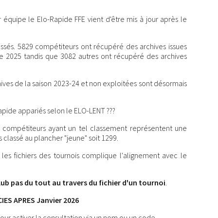
 équipe le Elo-Rapide FFE vient d'être mis à jour après le
sés. 5829 compétiteurs ont récupéré des archives issues
 2025 tandis que 3082 autres ont récupéré des archives
ives de la saison 2023-24 et non exploitées sont désormais
pide appariés selon le ELO-LENT ???
s compétiteurs ayant un tel classement représentent une
s classé au plancher "jeune" soit 1299.
es fichiers des tournois complique l'alignement avec le
lub pas du tout au travers du fichier d'un tournoi
.
IES APRES Janvier 2026
our activer la consultation via un nom ou un code.