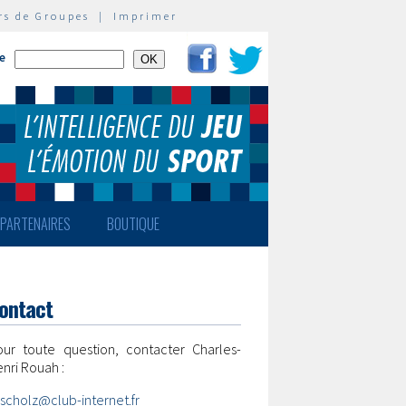
rs de Groupes
|
Imprimer
te
PARTENAIRES
BOUTIQUE
ontact
our toute question, contacter Charles-
nri Rouah :
scholz@club-internet.fr