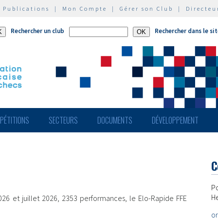
|
Publications
|
Mon Compte
|
Gérer son Club
|
Directeu
Rechercher un club
Rechercher dans le si
PÉTITIONS
SECTEURS
DOCUMENTS
DÉVELOPPEMENT
C
P
He
2026 et juillet 2026, 2353 performances, le Elo-Rapide FFE
or