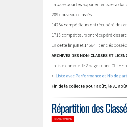
La base pour les appariements sera donc 
209 nouveaux classés.
14284 compétiteurs ont récupéré des ar
1715 compétiteurs ont récupéré des archi
En cette fin juillet 14584 licenciés poss
ARCHIVES DES NON-CLASSES ET LICENC
La liste compte 152 pages donc Ctrl + F p
•
Liste avec Performance et Nb de part
Fin de la collecte pour août, le 31 aoû
Répartition des Class
06/07/2026