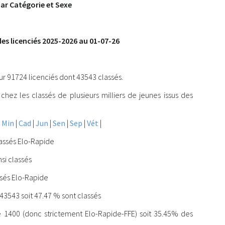
par Catégorie et Sexe
des licenciés 2025-2026 au 01-07-26
 91724 licenciés dont 43543 classés.
chez les classés de plusieurs milliers de jeunes issus des
|
Min
|
Cad
|
Jun
|
Sen
|
Sep
|
Vét
|
lassés Elo-Rapide
si classés
ssés Elo-Rapide
43543 soit 47.47 % sont classés
e 1400 (donc strictement Elo-Rapide-FFE) soit 35.45% des