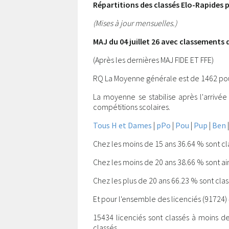
Répartitions des classés Elo-Rapides 
(Mises à jour mensuelles.)
MAJ du 04 juillet 26 avec classements 
(Après les dernières MAJ FIDE ET FFE)
RQ La Moyenne générale est de 1462 pour
La moyenne se stabilise après l'arrivée 
compétitions scolaires.
Tous H et Dames
|
pPo
|
Pou
|
Pup
|
Ben
Chez les moins de 15 ans 36.64 % sont c
Chez les moins de 20 ans 38.66 % sont ain
Chez les plus de 20 ans 66.23 % sont cla
Et pour l'ensemble des licenciés (91724) 
15434 licenciés sont classés à moins d
classés.