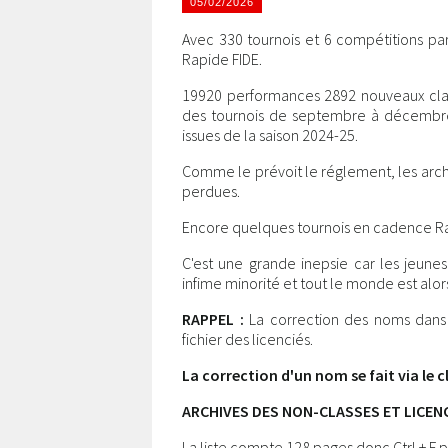
05/02/2026
Avec 330 tournois et 6 compétitions par
Rapide FIDE.
19920 performances 2892 nouveaux clas
des tournois de septembre à décembre
issues de la saison 2024-25.
Comme le prévoit le réglement, les arch
perdues.
Encore quelques tournois en cadence Ra
C'est une grande inepsie car les jeune
infime minorité et tout le monde est alor
RAPPEL :
La correction des noms dans l
fichier des licenciés.
La correction d'un nom se fait via le c
ARCHIVES DES NON-CLASSES ET LICENC
La liste compte 128 pages donc Ctrl + F p