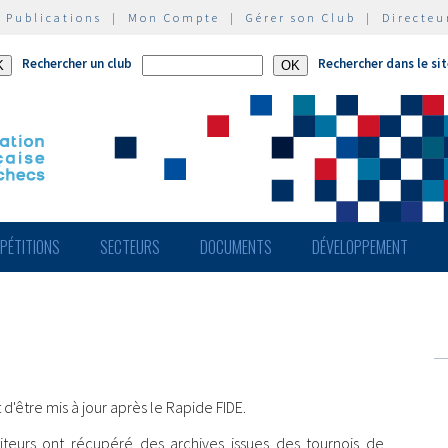
|
Publications
|
Mon Compte
|
Gérer son Club
|
Directeu
Rechercher un club
Rechercher dans le si
PÉTITIONS
SECTEURS
DOCUMENTS
DÉVELOPPEMENT
d'être mis à jour après le Rapide FIDE.
teurs ont récupéré des archives issues des tournois de