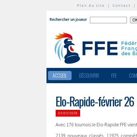
Plan du site
|
Contact
Rechercher un joueur
ACCUEIL
DÉCOUVRIR
FFE
COM
Elo-Rapide-février 26
03/03/2026
Avec 176 tournois le Elo-Rapide FFE vient 
2139 nouveaux classés. 11975 compéti