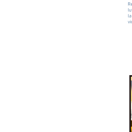
Re
lu
l
vi