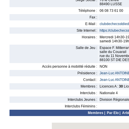
Siège Social :
76 le Centre
88490 LUSSE
Téléphone :
06 08 73 61 00
Fax :
E-Mail :
clubdechecsstdie
Site Internet :
https://clubechecs
Horaires :
Mercredi 14h30-1
samedi 14h30-19
Salle de Jeu :
Espace F. Mitterra
salle du Couarail
rue du 11 Novemb
88100 ST DIE D
Accès personne à mobilité réduite :
NON
Présidence :
Jean-Luc ANTOIN
Contact :
Jean-Luc ANTOIN
Membres :
Licences A :
30
Lic
Interclubs :
Nationale 4
Interclubs Jeunes :
Division Régional
Interclubs Féminins :
Membres
|
Par Elo
|
Arbi